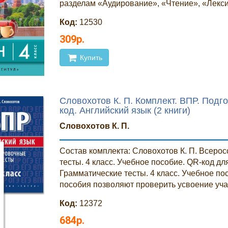
разделам «Аудирование», «Чтение», «Лексик
Код:
12530
309р.
Купить
Словохотов К. П. Комплект. ВПР. Подго
код. Английский язык (2 книги)
Словохотов К. П.
Cостав комплекта: Словохотов К. П. Всеро
тесты. 4 класс. Учебное пособие. QR-код дл
Грамматические тесты. 4 класс. Учебное п
пособия позволяют проверить усвоение уча
Код:
12372
684р.