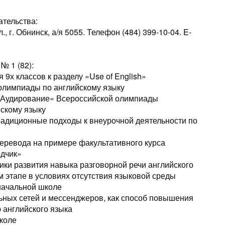
ательства:
, г. Обнинск, а/я 5055. Телефон (484) 399-10-04. E-
№ 1 (82):
 9х классов к разделу «Use of English»
 олимпиады по английскому языку
и «Аудирование» Всероссийской олимпиады
йскому языку
радиционные подходы к внеурочной деятельности по
перевода на примере факультативного курса
дчик»
дики развития навыка разговорной речи английского
 этапе в условиях отсутствия языковой среды
начальной школе
ьных сетей и мессенджеров, как способ повышения
 английского языка
школе