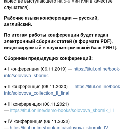
качестве выступающего на 5-6 мин или в качестве
слушателя
).
Рабочие языки конференции — русский,
английский.
По итогам работы конференции будет издан
электронный сборник статей (в формате PDF),
индексируемый в наукометрической базе РИНЦ.
Сборники предыдущих конференций:
●
I конференция (06.11.2019) —
https://titul.online/book-
info/solovova_sbornic
●
II конференция (06.11.2020) —
https://titul.online/book-
info/solovova_collection_II_final
●
III конференция (06.11.2021)
—
https://titul.online/demo-books/solovova_sbornik_III
●
IV конференция (06.11.2022)
—
https://titul.online/book-info/solovova_sbornik_IV