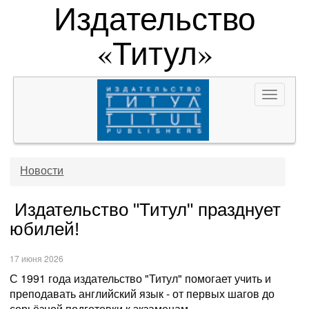
Издательство
«Титул»
Toggle
navigat
Новости
Издательство "Титул" празднует
юбилей!
17 июня 2026
С 1991 года издательство "Титул" помогает учить и
преподавать английский язык - от первых шагов до
серьёзной подготовки к экзаменам.